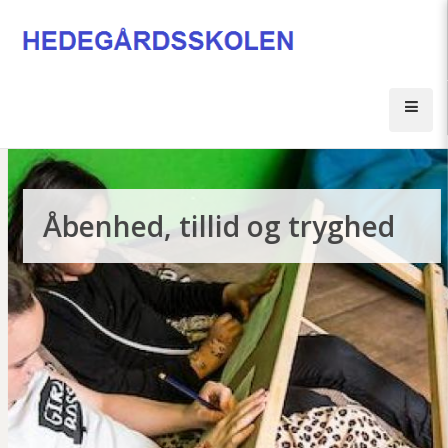
Gå
til
hovedindhold
Åbn
men
Åbenhed, tillid og tryghed