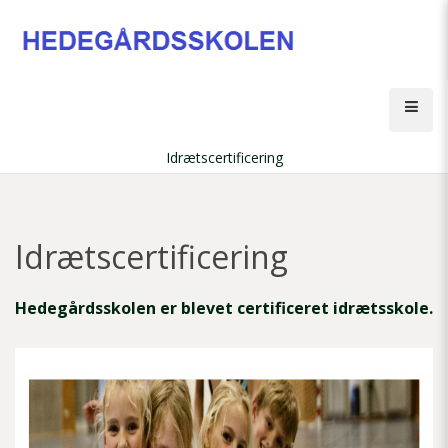
Gå
til
hovedindhold
Åbn
men
Idrætscertificering
Brødkrumme
Idrætscertificering
Hedegårdsskolen er blevet certificeret idrætsskole.